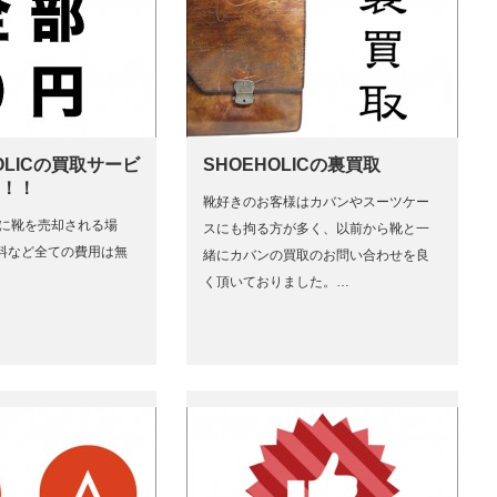
OLICの買取サービ
SHOEHOLICの裏買取
円！！
靴好きのお客様はカバンやスーツケー
ICに靴を売却される場
スにも拘る方が多く、以前から靴と一
料など全ての費用は無
緒にカバンの買取のお問い合わせを良
く頂いておりました。…