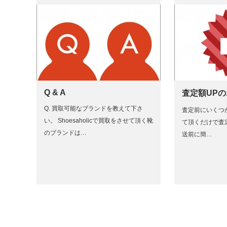
Q & A
査定額UP
Q. 買取可能なブランドを教えて下さ
査定前にいくつ
い。 Shoesaholicで買取をさせて頂く靴
て頂くだけで査
のブランドは…
送前に簡…