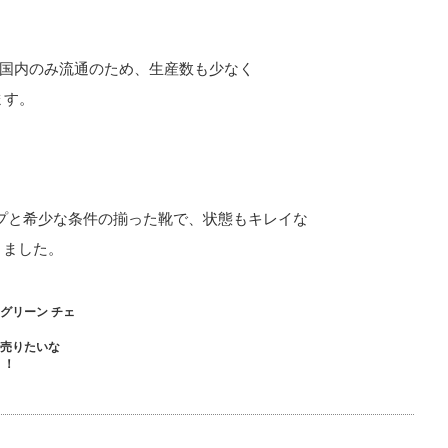
本国内のみ流通のため、生産数も少なく
ます。
プと希少な条件の揃った靴で、状態もキレイな
きました。
グリーン チェ
を売りたいな
！！