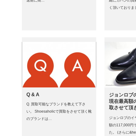
送前に簡…
緒にカバンの買
く頂いておりま
Q & A
ジョンロブ
現在最高額の1
Q. 買取可能なブランドを教えて下さ
取させて頂
い。 Shoesaholicで買取をさせて頂く靴
ジョンロブのイ
のブランドは…
額の117,00
た。 (さらに&h