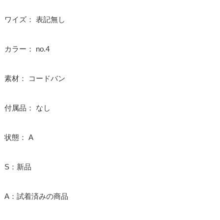
ワイズ： 表記無し
カラー： no.4
素材： コードバン
付属品： なし
状態： A
S：新品
A：試着済みの商品