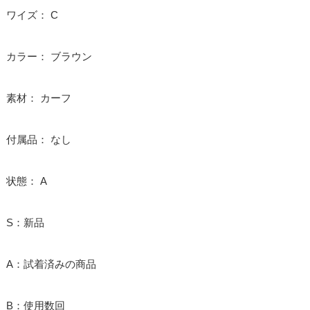
ワイズ： C
カラー： ブラウン
素材： カーフ
付属品： なし
状態： A
S：新品
A：試着済みの商品
B：使用数回