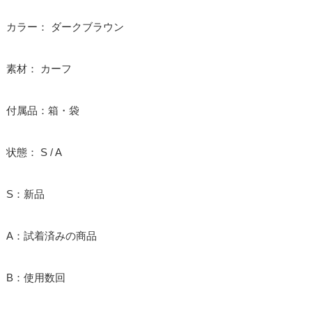
カラー： ダークブラウン
素材： カーフ
付属品：箱・袋
状態： S / A
S：新品
A：試着済みの商品
B：使用数回