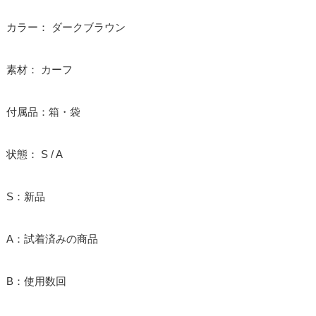
カラー： ダークブラウン
素材： カーフ
付属品：箱・袋
状態： S / A
S：新品
A：試着済みの商品
B：使用数回