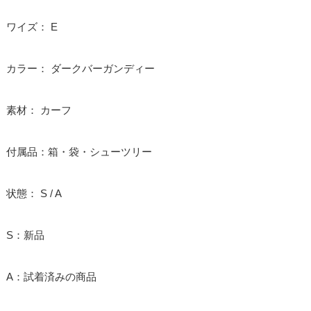
ワイズ： E
カラー： ダークバーガンディー
素材： カーフ
付属品：箱・袋・シューツリー
状態： S / A
S：新品
A：試着済みの商品