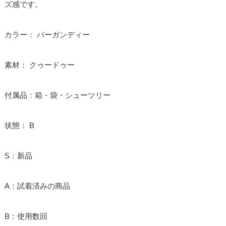
ズ感です。
カラー： バーガンディー
素材： クゥードゥー
付属品：箱・袋・シューツリー
状態： B
S：新品
A：試着済みの商品
B：使用数回