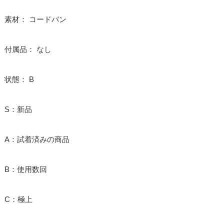
素材： コードバン
付属品： なし
状態： B
S：新品
A：試着済みの商品
B：使用数回
C：極上