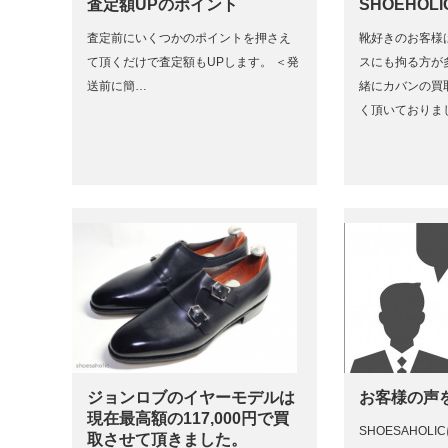
査定額UPのポイント
SHOEHOL
査定前にいくつかのポイントを押さえ
靴好きのお客様
て頂くだけで査定額もUPします。 ＜発
スにも拘る方が
送前に簡…
緒にカバンの買
く頂いておりま
ジョンロブのイヤーモデルは
お客様の声
現在最高額の117,000円で買
SHOESAHOL
取させて頂きました。