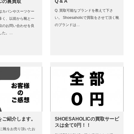
Q & A
ICの裏買取
Q. 買取可能なブランドを教えて下さ
はカバンやスーツケー
い。 Shoesaholicで買取をさせて頂く靴
多く、以前から靴と一
のブランドは…
取のお問い合わせを良
した。…
をご紹介します。
SHOESAHOLICの買取サービ
スは全て0円！！
ICに靴をお売り頂いたお