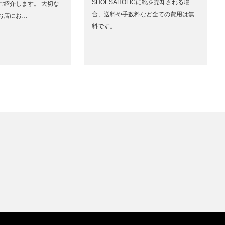
SHOESAHOLICに靴を売却される場
ご紹介します。 大切な
合、送料や手数料など全ての費用は無
お店にお…
料です。 …