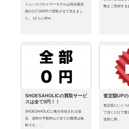
ジョンロブのイヤーモデルは現在最高
靴をご売却する
額の117,000円で買取させて頂きまし
た。 (さらに&he…
SHOESAHOLICの買取サービ
査定額UP
スは全て0円！！
査定前にいくつ
SHOESAHOLICに靴を売却される場
て頂くだけで査
合、送料や手数料など全ての費用は無
送前に簡…
料です。 …